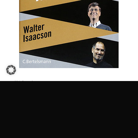
Walter Isaacson, 2014
The Innovators
Worum es geht